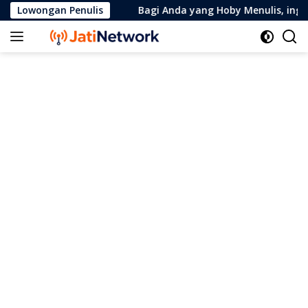
Skip
Lowongan Penulis
Bagi Anda yang Hoby Menulis, ingin
to
content