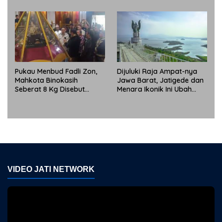
Lestari
Pukau Menbud Fadli Zon,
Dijuluki Raja Ampat-nya
Mahkota Binokasih
Jawa Barat, Jatigede dan
Seberat 8 Kg Disebut
Menara Ikonik Ini Ubah
Simbol Peradaban Dunia
Wajah Pariwisata
Sumedang
VIDEO JATI NETWORK