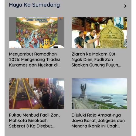
Hayu Ka Sumedang
Menyambut Ramadhan
Ziarah ke Makam Cut
2026: Mengenang Tradisi
Nyak Dien, Fadli Zon
Kuramas dan Nyekar di
Siapkan Gunung Puyuh
Sumedang yang Masih
Jadi Pusat Ekonomi Kreatif
Lestari
Pukau Menbud Fadli Zon,
Dijuluki Raja Ampat-nya
Mahkota Binokasih
Jawa Barat, Jatigede dan
Seberat 8 Kg Disebut
Menara Ikonik Ini Ubah
Simbol Peradaban Dunia
Wajah Pariwisata