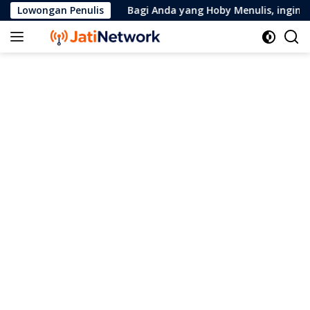
Skip
Lowongan Penulis
Bagi Anda yang Hoby Menulis, ingin ja
to
content