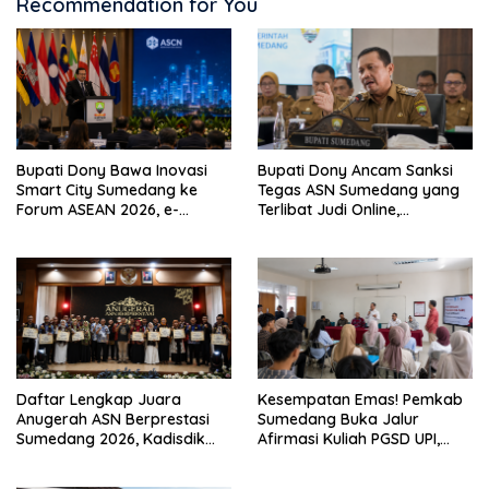
Recommendation for You
Bupati Dony Bawa Inovasi
Bupati Dony Ancam Sanksi
Smart City Sumedang ke
Tegas ASN Sumedang yang
Forum ASEAN 2026, e-
Terlibat Judi Online,
Simpati Jadi Sorotan
Tegaskan Integritas Aparatur
Internasional
Daftar Lengkap Juara
Kesempatan Emas! Pemkab
Anugerah ASN Berprestasi
Sumedang Buka Jalur
Sumedang 2026, Kadisdik
Afirmasi Kuliah PGSD UPI,
Eka Ganjar Raih Juara
Mahasiswa Dapat Potongan
Pertama
Biaya