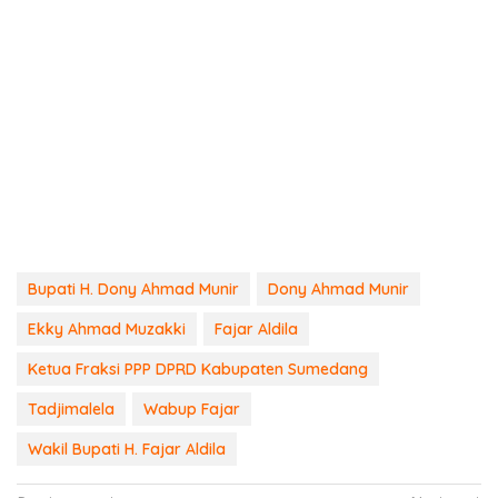
Bupati H. Dony Ahmad Munir
Dony Ahmad Munir
Ekky Ahmad Muzakki
Fajar Aldila
Ketua Fraksi PPP DPRD Kabupaten Sumedang
Tadjimalela
Wabup Fajar
Wakil Bupati H. Fajar Aldila