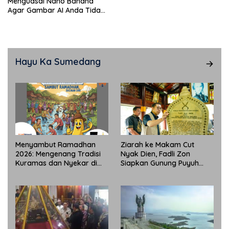
Menguasai Nano Banana
Agar Gambar AI Anda Tidak
“Zonk”
Hayu Ka Sumedang
Menyambut Ramadhan
Ziarah ke Makam Cut
2026: Mengenang Tradisi
Nyak Dien, Fadli Zon
Kuramas dan Nyekar di
Siapkan Gunung Puyuh
Sumedang yang Masih
Jadi Pusat Ekonomi Kreatif
Lestari