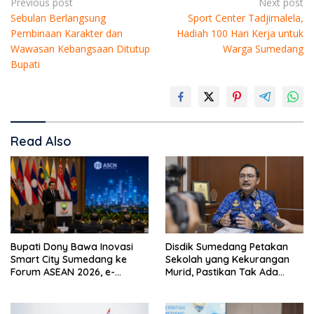
Post
Previous post
Next post
Sebulan Berlangsung
Sport Center Tadjimalela,
navigation
Pembinaan Karakter dan
Hadiah 100 Hari Kerja untuk
Wawasan Kebangsaan Ditutup
Warga Sumedang
Bupati
Read Also
Disdik Sumedang Petakan
Bupati Dony Bawa Inovasi
Sekolah yang Kekurangan
Smart City Sumedang ke
Murid, Pastikan Tak Ada
Forum ASEAN 2026, e-
Anak Putus Sekolah
Simpati Jadi Sorotan
Internasional