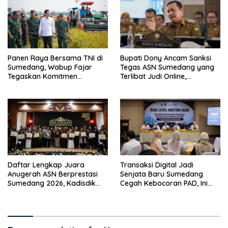
Panen Raya Bersama TNI di
Bupati Dony Ancam Sanksi
Sumedang, Wabup Fajar
Tegas ASN Sumedang yang
Tegaskan Komitmen
Terlibat Judi Online,
Program 4A untuk
Tegaskan Integritas Aparatur
Ketahanan Pangan
Transaksi Digital Jadi
Daftar Lengkap Juara
Senjata Baru Sumedang
Anugerah ASN Berprestasi
Cegah Kebocoran PAD, Ini
Sumedang 2026, Kadisdik
Target Besarnya Hingga
Eka Ganjar Raih Juara
2026
Pertama