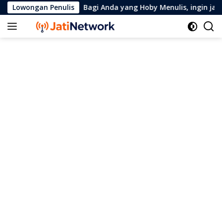
Skip
Lowongan Penulis
Bagi Anda yang Hoby Menulis, ingin jadi 
to
content