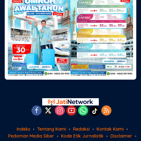
Indeks
Tentang Kami
Redaksi
Kontak Kami
Pedoman Media Siber
Kode Etik Jurnalistik
Disclaimer