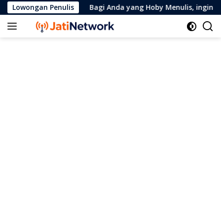
Skip
Lowongan Penulis
Bagi Anda yang Hoby Menulis, ingin jadi
to
content