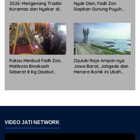
2026: Mengenang Tradisi
Nyak Dien, Fadli Zon
Kuramas dan Nyekar di
Siapkan Gunung Puyuh
Sumedang yang Masih
Jadi Pusat Ekonomi Kreatif
Lestari
Pukau Menbud Fadli Zon,
Dijuluki Raja Ampat-nya
Mahkota Binokasih
Jawa Barat, Jatigede dan
Seberat 8 Kg Disebut
Menara Ikonik Ini Ubah
Simbol Peradaban Dunia
Wajah Pariwisata
Sumedang
VIDEO JATI NETWORK