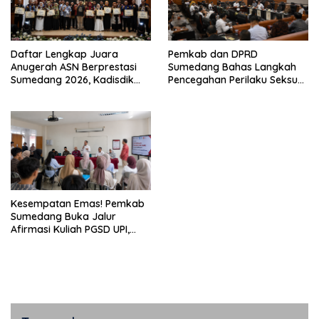
Daftar Lengkap Juara
Pemkab dan DPRD
Anugerah ASN Berprestasi
Sumedang Bahas Langkah
Sumedang 2026, Kadisdik
Pencegahan Perilaku Seksual
Eka Ganjar Raih Juara
Berisiko dan Penguatan
Pertama
Perlindungan Generasi Muda
Kesempatan Emas! Pemkab
Sumedang Buka Jalur
Afirmasi Kuliah PGSD UPI,
Mahasiswa Dapat Potongan
Biaya