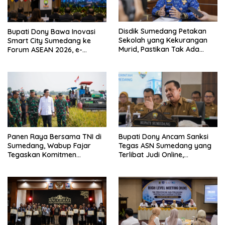
Disdik Sumedang Petakan
Bupati Dony Bawa Inovasi
Sekolah yang Kekurangan
Smart City Sumedang ke
Murid, Pastikan Tak Ada
Forum ASEAN 2026, e-
Anak Putus Sekolah
Simpati Jadi Sorotan
Internasional
Panen Raya Bersama TNI di
Bupati Dony Ancam Sanksi
Sumedang, Wabup Fajar
Tegas ASN Sumedang yang
Tegaskan Komitmen
Terlibat Judi Online,
Program 4A untuk
Tegaskan Integritas Aparatur
Ketahanan Pangan