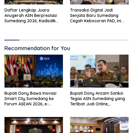
Transaksi Digital Jadi
Daftar Lengkap Juara
Senjata Baru Sumedang
Anugerah ASN Berprestasi
Cegah Kebocoran PAD, Ini
Sumedang 2026, Kadisdik
Target Besarnya Hingga
Eka Ganjar Raih Juara
2026
Pertama
Recommendation for You
Bupati Dony Bawa Inovasi
Bupati Dony Ancam Sanksi
Smart City Sumedang ke
Tegas ASN Sumedang yang
Forum ASEAN 2026, e-
Terlibat Judi Online,
Simpati Jadi Sorotan
Tegaskan Integritas Aparatur
Internasional