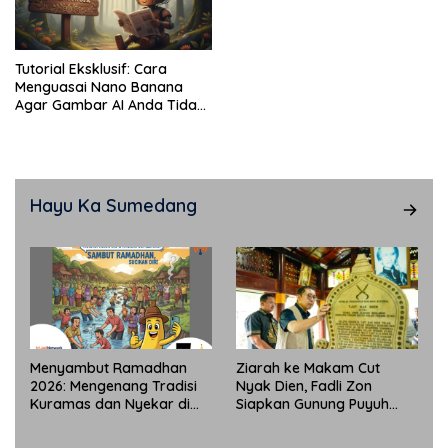
Tutorial Eksklusif: Cara
Menguasai Nano Banana
Agar Gambar AI Anda Tidak
“Zonk”
Hayu Ka Sumedang
Menyambut Ramadhan
Ziarah ke Makam Cut
2026: Mengenang Tradisi
Nyak Dien, Fadli Zon
Kuramas dan Nyekar di
Siapkan Gunung Puyuh
Sumedang yang Masih
Jadi Pusat Ekonomi Kreatif
Lestari