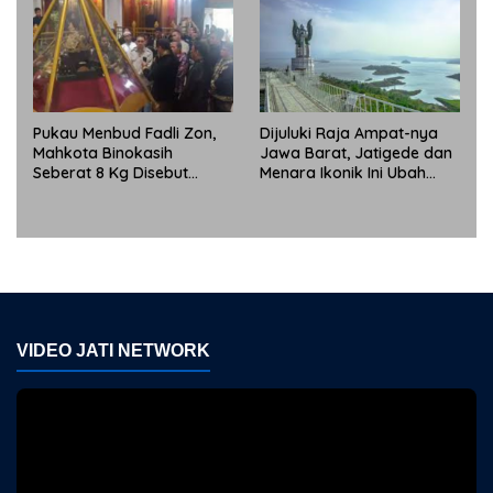
Pukau Menbud Fadli Zon,
Dijuluki Raja Ampat-nya
Mahkota Binokasih
Jawa Barat, Jatigede dan
Seberat 8 Kg Disebut
Menara Ikonik Ini Ubah
Simbol Peradaban Dunia
Wajah Pariwisata
Sumedang
VIDEO JATI NETWORK